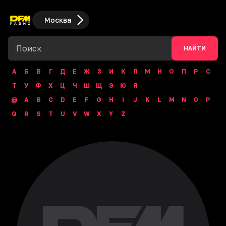
Москва
НАЙТИ
А
Б
В
Г
Д
Е
Ж
З
И
К
Л
М
Н
О
П
Р
С
Т
У
Ф
Х
Ц
Ч
Ш
Щ
Э
Ю
Я
@
A
B
C
D
E
F
G
H
I
J
K
L
M
N
O
P
Q
R
S
T
U
V
W
X
Y
Z