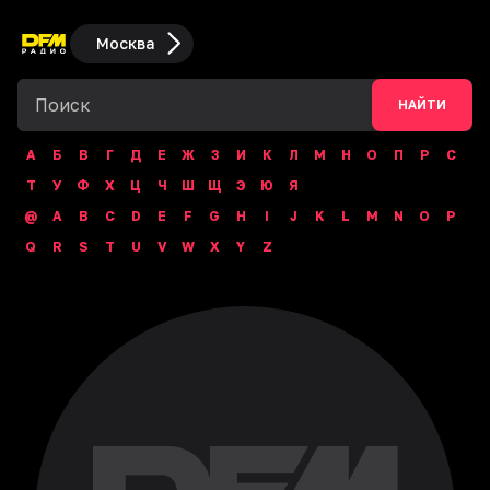
Москва
НАЙТИ
А
Б
В
Г
Д
Е
Ж
З
И
К
Л
М
Н
О
П
Р
С
Т
У
Ф
Х
Ц
Ч
Ш
Щ
Э
Ю
Я
@
A
B
C
D
E
F
G
H
I
J
K
L
M
N
O
P
Q
R
S
T
U
V
W
X
Y
Z