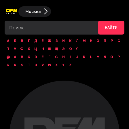
Москва
НАЙТИ
А
Б
В
Г
Д
Е
Ж
З
И
К
Л
М
Н
О
П
Р
С
Т
У
Ф
Х
Ц
Ч
Ш
Щ
Э
Ю
Я
@
A
B
C
D
E
F
G
H
I
J
K
L
M
N
O
P
Q
R
S
T
U
V
W
X
Y
Z