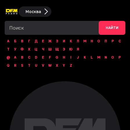
Москва
НАЙТИ
А
Б
В
Г
Д
Е
Ж
З
И
К
Л
М
Н
О
П
Р
С
Т
У
Ф
Х
Ц
Ч
Ш
Щ
Э
Ю
Я
@
A
B
C
D
E
F
G
H
I
J
K
L
M
N
O
P
Q
R
S
T
U
V
W
X
Y
Z