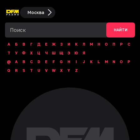
Москва
НАЙТИ
А
Б
В
Г
Д
Е
Ж
З
И
К
Л
М
Н
О
П
Р
С
Т
У
Ф
Х
Ц
Ч
Ш
Щ
Э
Ю
Я
@
A
B
C
D
E
F
G
H
I
J
K
L
M
N
O
P
Q
R
S
T
U
V
W
X
Y
Z