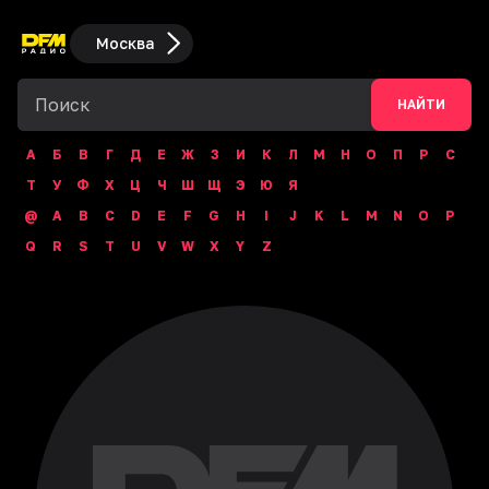
Москва
НАЙТИ
А
Б
В
Г
Д
Е
Ж
З
И
К
Л
М
Н
О
П
Р
С
Т
У
Ф
Х
Ц
Ч
Ш
Щ
Э
Ю
Я
@
A
B
C
D
E
F
G
H
I
J
K
L
M
N
O
P
Q
R
S
T
U
V
W
X
Y
Z