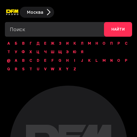
Москва
НАЙТИ
А
Б
В
Г
Д
Е
Ж
З
И
К
Л
М
Н
О
П
Р
С
Т
У
Ф
Х
Ц
Ч
Ш
Щ
Э
Ю
Я
@
A
B
C
D
E
F
G
H
I
J
K
L
M
N
O
P
Q
R
S
T
U
V
W
X
Y
Z