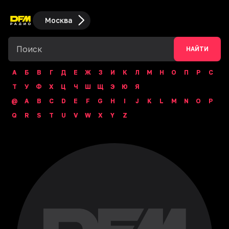
Москва
НАЙТИ
А
Б
В
Г
Д
Е
Ж
З
И
К
Л
М
Н
О
П
Р
С
Т
У
Ф
Х
Ц
Ч
Ш
Щ
Э
Ю
Я
@
A
B
C
D
E
F
G
H
I
J
K
L
M
N
O
P
Q
R
S
T
U
V
W
X
Y
Z