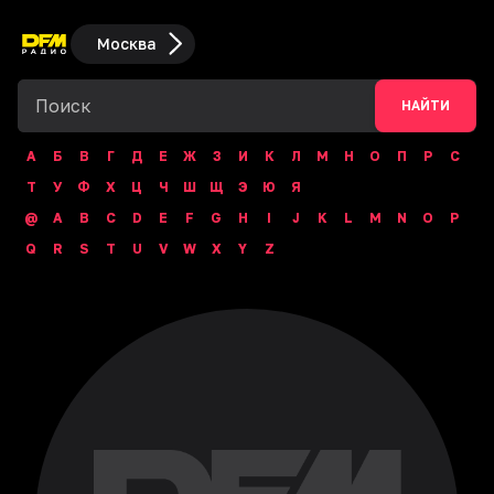
Москва
НАЙТИ
А
Б
В
Г
Д
Е
Ж
З
И
К
Л
М
Н
О
П
Р
С
Т
У
Ф
Х
Ц
Ч
Ш
Щ
Э
Ю
Я
@
A
B
C
D
E
F
G
H
I
J
K
L
M
N
O
P
Q
R
S
T
U
V
W
X
Y
Z