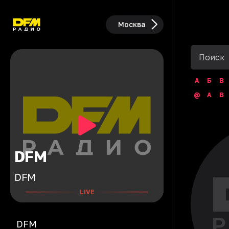
Москва
А
Б
В
@
A
B
DFM
DFM
LIVE
DFM