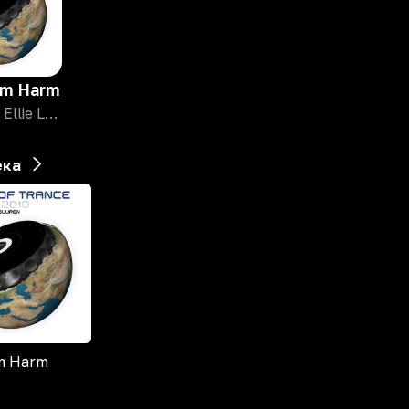
om Harm
4 Strings, Ellie Lawson
ека
m Harm