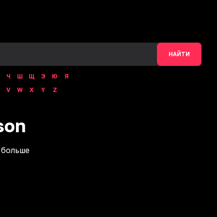
НАЙТИ
Ч
Ш
Щ
Э
Ю
Я
V
W
X
Y
Z
son
 больше