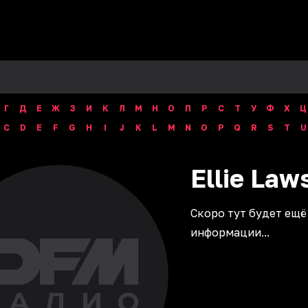
Г
Д
Е
Ж
З
И
К
Л
М
Н
О
П
Р
С
Т
У
Ф
Х
Ц
C
D
E
F
G
H
I
J
K
L
M
N
O
P
Q
R
S
T
U
Ellie
Law
Скоро тут будет ещё
информации...