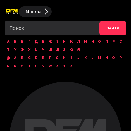
Москва
НАЙТИ
А
Б
В
Г
Д
Е
Ж
З
И
К
Л
М
Н
О
П
Р
С
Т
У
Ф
Х
Ц
Ч
Ш
Щ
Э
Ю
Я
@
A
B
C
D
E
F
G
H
I
J
K
L
M
N
O
P
Q
R
S
T
U
V
W
X
Y
Z