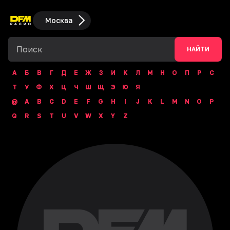
Москва
НАЙТИ
А
Б
В
Г
Д
Е
Ж
З
И
К
Л
М
Н
О
П
Р
С
Т
У
Ф
Х
Ц
Ч
Ш
Щ
Э
Ю
Я
@
A
B
C
D
E
F
G
H
I
J
K
L
M
N
O
P
Q
R
S
T
U
V
W
X
Y
Z