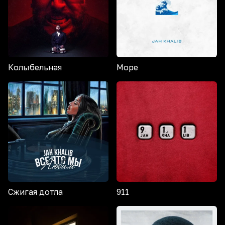
Колыбельная
Море
Сжигая дотла
911