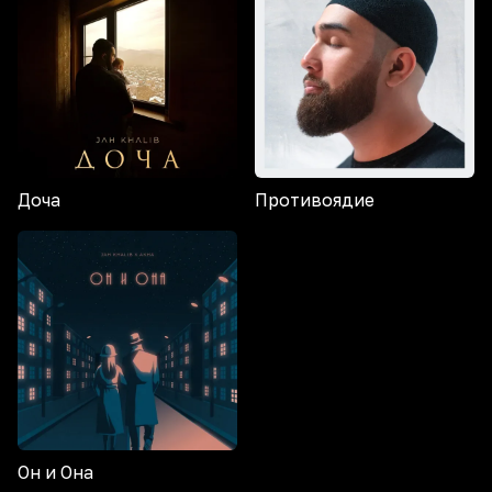
Доча
Противоядие
Он и Она