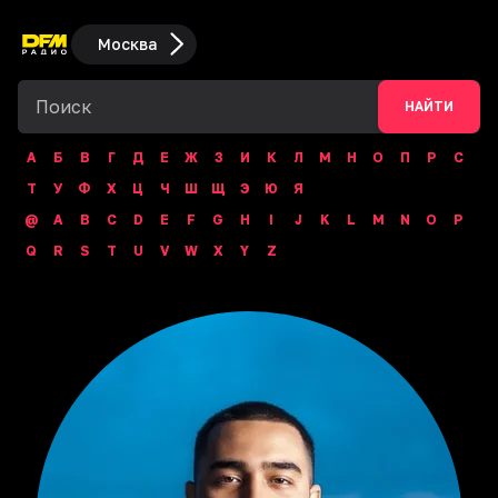
Москва
НАЙТИ
А
Б
В
Г
Д
Е
Ж
З
И
К
Л
М
Н
О
П
Р
С
Т
У
Ф
Х
Ц
Ч
Ш
Щ
Э
Ю
Я
@
A
B
C
D
E
F
G
H
I
J
K
L
M
N
O
P
Q
R
S
T
U
V
W
X
Y
Z