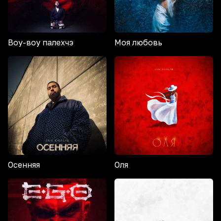
Воу-воу палехчэ
Моя любовь
Осенняя
Оля