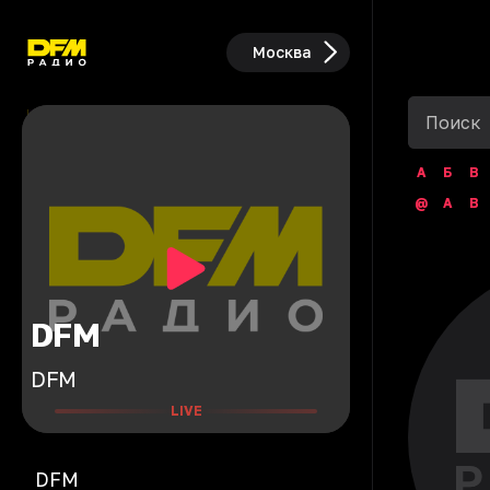
Москва
А
Б
В
@
A
B
DFM
DFM
LIVE
DFM