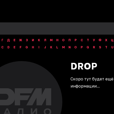
Г
Д
Е
Ж
З
И
К
Л
М
Н
О
П
Р
С
Т
У
Ф
Х
Ц
C
D
E
F
G
H
I
J
K
L
M
N
O
P
Q
R
S
T
U
DROP
Скоро тут будет ещё
информации...