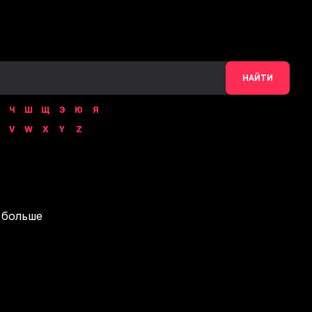
НАЙТИ
Ч
Ш
Щ
Э
Ю
Я
V
W
X
Y
Z
 больше