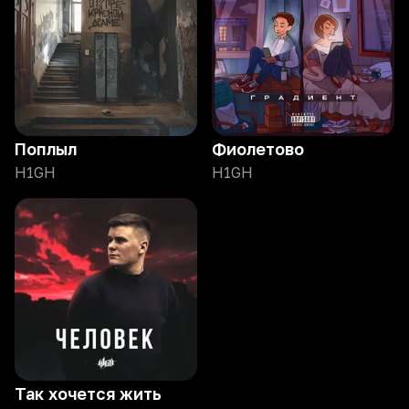
Поплыл
Фиолетово
H1GH
H1GH
Так хочется жить