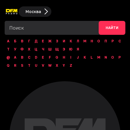
Москва
НАЙТИ
А
Б
В
Г
Д
Е
Ж
З
И
К
Л
М
Н
О
П
Р
С
Т
У
Ф
Х
Ц
Ч
Ш
Щ
Э
Ю
Я
@
A
B
C
D
E
F
G
H
I
J
K
L
M
N
O
P
Q
R
S
T
U
V
W
X
Y
Z