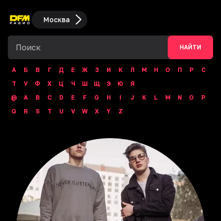
Москва
НАЙТИ
А
Б
В
Г
Д
Е
Ж
З
И
К
Л
М
Н
О
П
Р
С
Т
У
Ф
Х
Ц
Ч
Ш
Щ
Э
Ю
Я
@
A
B
C
D
E
F
G
H
I
J
K
L
M
N
O
P
Q
R
S
T
U
V
W
X
Y
Z