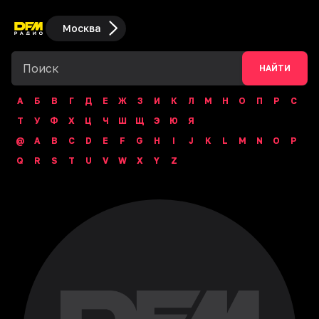
Москва
НАЙТИ
А
Б
В
Г
Д
Е
Ж
З
И
К
Л
М
Н
О
П
Р
С
Т
У
Ф
Х
Ц
Ч
Ш
Щ
Э
Ю
Я
@
A
B
C
D
E
F
G
H
I
J
K
L
M
N
O
P
Q
R
S
T
U
V
W
X
Y
Z