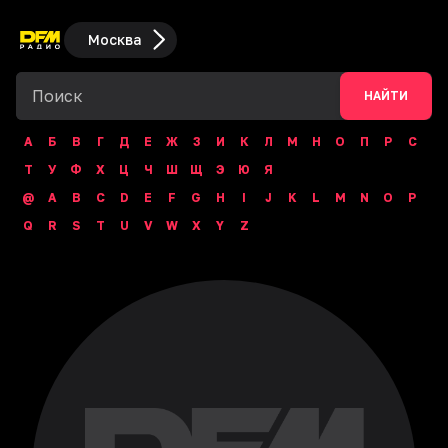
Москва
НАЙТИ
А
Б
В
Г
Д
Е
Ж
З
И
К
Л
М
Н
О
П
Р
С
Т
У
Ф
Х
Ц
Ч
Ш
Щ
Э
Ю
Я
@
A
B
C
D
E
F
G
H
I
J
K
L
M
N
O
P
Q
R
S
T
U
V
W
X
Y
Z