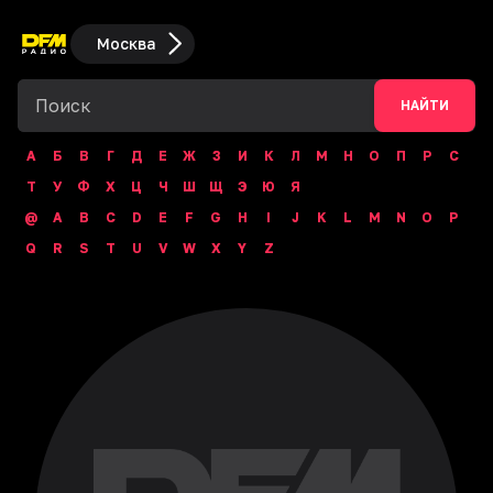
Москва
НАЙТИ
А
Б
В
Г
Д
Е
Ж
З
И
К
Л
М
Н
О
П
Р
С
Т
У
Ф
Х
Ц
Ч
Ш
Щ
Э
Ю
Я
@
A
B
C
D
E
F
G
H
I
J
K
L
M
N
O
P
Q
R
S
T
U
V
W
X
Y
Z