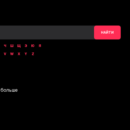
НАЙТИ
Ч
Ш
Щ
Э
Ю
Я
V
W
X
Y
Z
 больше