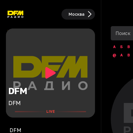
Москва
А
Б
В
@
A
B
DFM
DFM
LIVE
DFM