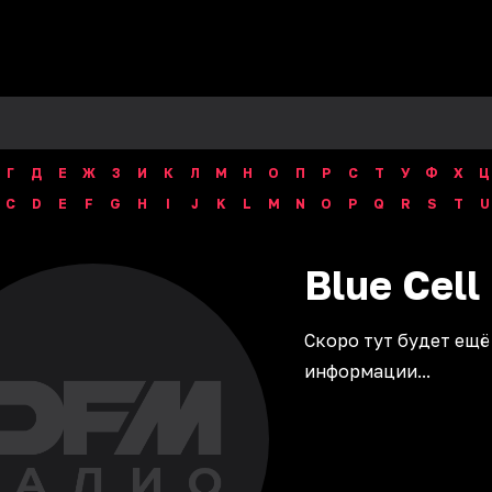
Г
Д
Е
Ж
З
И
К
Л
М
Н
О
П
Р
С
Т
У
Ф
Х
Ц
C
D
E
F
G
H
I
J
K
L
M
N
O
P
Q
R
S
T
U
Blue
Cell
Скоро тут будет ещё
информации...