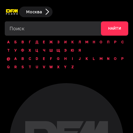
Москва
НАЙТИ
А
Б
В
Г
Д
Е
Ж
З
И
К
Л
М
Н
О
П
Р
С
Т
У
Ф
Х
Ц
Ч
Ш
Щ
Э
Ю
Я
@
A
B
C
D
E
F
G
H
I
J
K
L
M
N
O
P
Q
R
S
T
U
V
W
X
Y
Z