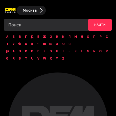
Москва
НАЙТИ
А
Б
В
Г
Д
Е
Ж
З
И
К
Л
М
Н
О
П
Р
С
Т
У
Ф
Х
Ц
Ч
Ш
Щ
Э
Ю
Я
@
A
B
C
D
E
F
G
H
I
J
K
L
M
N
O
P
Q
R
S
T
U
V
W
X
Y
Z