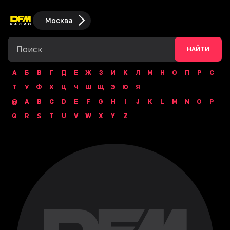
Москва
НАЙТИ
А
Б
В
Г
Д
Е
Ж
З
И
К
Л
М
Н
О
П
Р
С
Т
У
Ф
Х
Ц
Ч
Ш
Щ
Э
Ю
Я
@
A
B
C
D
E
F
G
H
I
J
K
L
M
N
O
P
Q
R
S
T
U
V
W
X
Y
Z