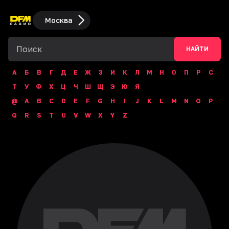
Москва
НАЙТИ
А
Б
В
Г
Д
Е
Ж
З
И
К
Л
М
Н
О
П
Р
С
Т
У
Ф
Х
Ц
Ч
Ш
Щ
Э
Ю
Я
@
A
B
C
D
E
F
G
H
I
J
K
L
M
N
O
P
Q
R
S
T
U
V
W
X
Y
Z