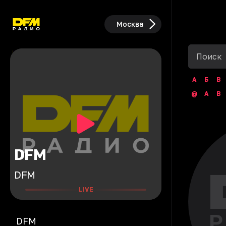
Москва
А
Б
В
@
A
B
DFM
DFM
LIVE
DFM