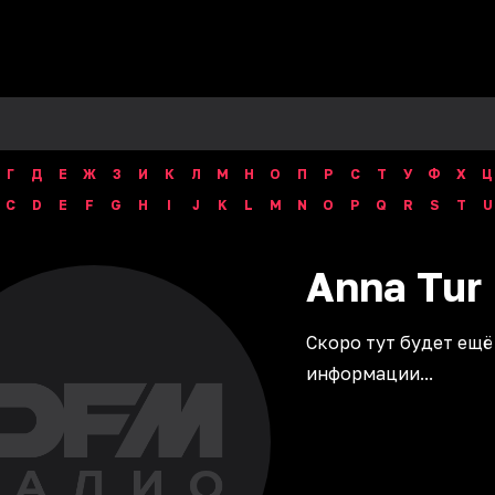
Г
Д
Е
Ж
З
И
К
Л
М
Н
О
П
Р
С
Т
У
Ф
Х
Ц
C
D
E
F
G
H
I
J
K
L
M
N
O
P
Q
R
S
T
U
Anna
Tur
Скоро тут будет ещё
информации...