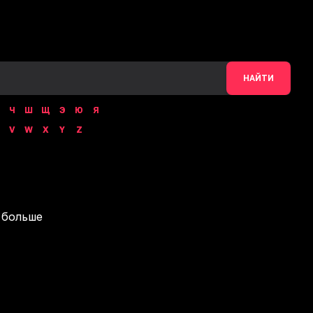
НАЙТИ
Ч
Ш
Щ
Э
Ю
Я
V
W
X
Y
Z
 больше