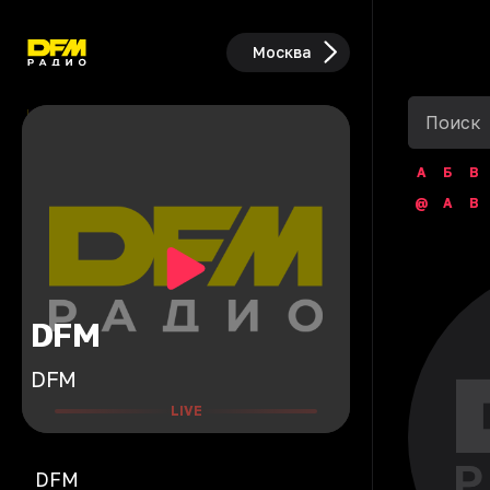
Москва
А
Б
В
@
A
B
DFM
DFM
LIVE
DFM