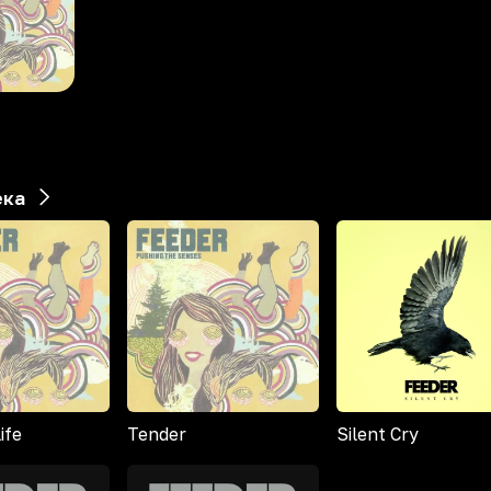
ека
ife
Tender
Silent Cry