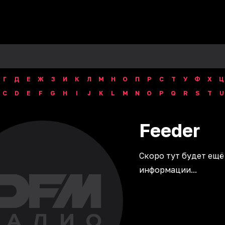
Г
Д
Е
Ж
З
И
К
Л
М
Н
О
П
Р
С
Т
У
Ф
Х
Ц
C
D
E
F
G
H
I
J
K
L
M
N
O
P
Q
R
S
T
U
Feeder
Скоро тут будет ещё
информации...