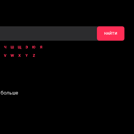
НАЙТИ
Ч
Ш
Щ
Э
Ю
Я
V
W
X
Y
Z
 больше