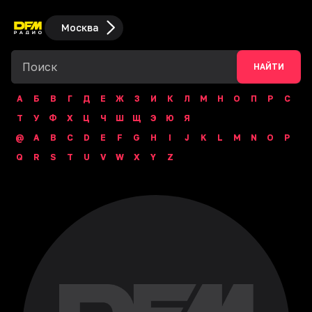
Москва
НАЙТИ
А
Б
В
Г
Д
Е
Ж
З
И
К
Л
М
Н
О
П
Р
С
Т
У
Ф
Х
Ц
Ч
Ш
Щ
Э
Ю
Я
@
A
B
C
D
E
F
G
H
I
J
K
L
M
N
O
P
Q
R
S
T
U
V
W
X
Y
Z