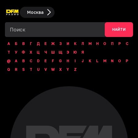
Москва
НАЙТИ
А
Б
В
Г
Д
Е
Ж
З
И
К
Л
М
Н
О
П
Р
С
Т
У
Ф
Х
Ц
Ч
Ш
Щ
Э
Ю
Я
@
A
B
C
D
E
F
G
H
I
J
K
L
M
N
O
P
Q
R
S
T
U
V
W
X
Y
Z