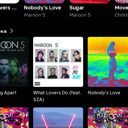
What Lovers Do (feat. SZA)
Nobody's Love
Sugar
Maroon 5
Maroon 5
ека
ng Apart
What Lovers Do (feat.
Nobody's Love
SZA)