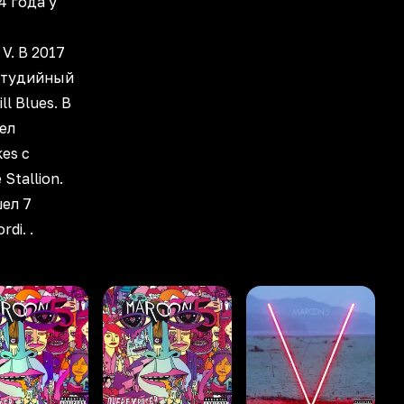
4 года у
V. В 2017
студийный
l Blues. В
ел
kes с
Stallion.
ел 7
di. .