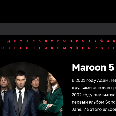
Г
Д
Е
Ж
З
И
К
Л
М
Н
О
П
Р
С
Т
У
Ф
Х
Ц
C
D
E
F
G
H
I
J
K
L
M
N
O
P
Q
R
S
T
U
Maroon
5
В 2001 году Адам Ле
друзьями основал гр
2002 году они выпус
первый альбом Song
Jane. Из этого альбо