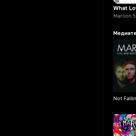
Maroon 5
Медиат
Not Falli