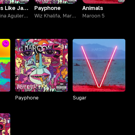
Moves Like Jagger
Payphone
Animals
Christina Aguilera, Maroon 5
Wiz Khalifa, Maroon 5
Maroon 5
Payphone
Sugar