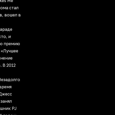
kes Me
бома стал
, вошел в
параде
сто, и
ью премию
 «Лучшее
лнение
. В 2012
Незадолго
 время
Джесc
 занял
шник PJ