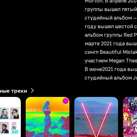
Morton. В апреле 201
группы вышел пятый
студийный альбом — 
году вышел шестой 
альбом группы Red Pil
марте 2021 года выш
сингл Beautiful Mista
участием Megan Thee 
В июне2021 года выш
студийный альбом Jor
ные треки