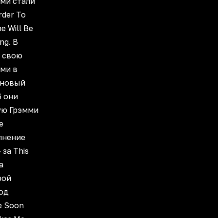
ми стали
rder To
e Will Be
ng. В
и свою
ми в
 новый
6 они
ую Грэмми
е
лнение
за This
а
рой
од
e Soon