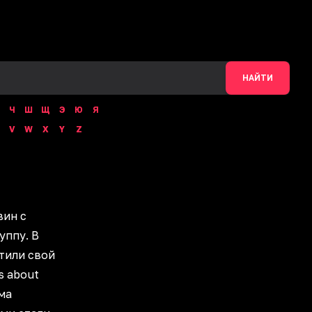
НАЙТИ
Ч
Ш
Щ
Э
Ю
Я
V
W
X
Y
Z
вин с
уппу. В
тили свой
s about
ма