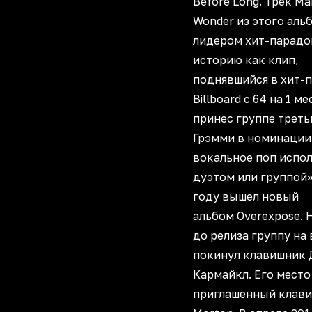
Before Long. Трек Ma
Wonder из этого аль
лидером хит-парадов
историю как клип,
поднявшийся в хит-
Billboard с 64 на 1 ме
принес группе трет
Грэмми в номинации
вокальное поп испо
дуэтом или группой»
году вышел новый
альбом Overexpose. 
до релиза группу на
покинул клавишник 
Кармайкл. Его место
приглашенный клави