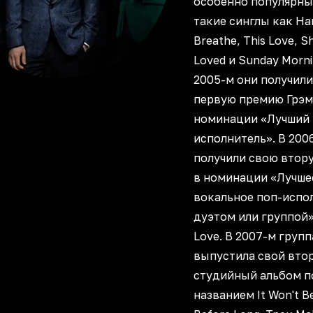
особенно популярны
такие синглы как Ha
Breathe, This Love, Sh
Loved и Sunday Morni
2005-м они получил
первую премию Грэм
номинации «Лучший
исполнитель». В 200
получили свою втор
в номинации «Лучше
вокальное поп-испо
дуэтом или группой» 
Love. В 2007-м групп
выпустила свой вто
студийный альбом п
названием It Won't B