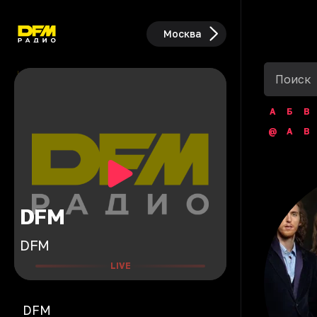
Москва
А
Б
В
@
A
B
DFM
DFM
LIVE
DFM