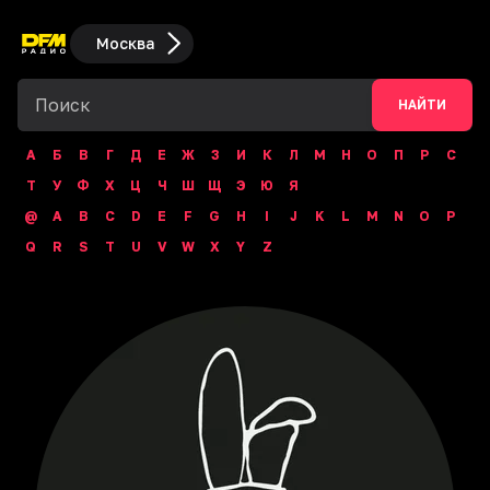
Москва
НАЙТИ
А
Б
В
Г
Д
Е
Ж
З
И
К
Л
М
Н
О
П
Р
С
Т
У
Ф
Х
Ц
Ч
Ш
Щ
Э
Ю
Я
@
A
B
C
D
E
F
G
H
I
J
K
L
M
N
O
P
Q
R
S
T
U
V
W
X
Y
Z