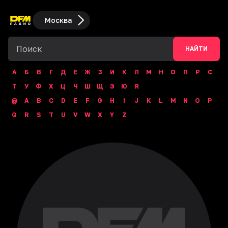
Москва
НАЙТИ
А
Б
В
Г
Д
Е
Ж
З
И
К
Л
М
Н
О
П
Р
С
Т
У
Ф
Х
Ц
Ч
Ш
Щ
Э
Ю
Я
@
A
B
C
D
E
F
G
H
I
J
K
L
M
N
O
P
Q
R
S
T
U
V
W
X
Y
Z