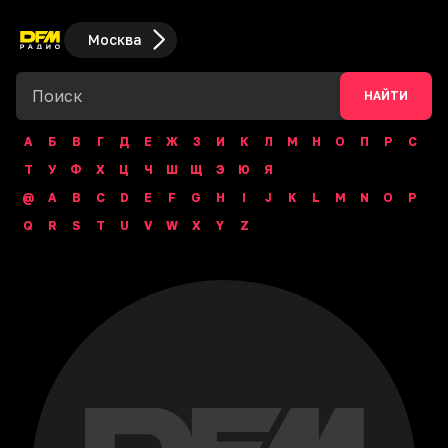
Москва
НАЙТИ
А
Б
В
Г
Д
Е
Ж
З
И
К
Л
М
Н
О
П
Р
С
Т
У
Ф
Х
Ц
Ч
Ш
Щ
Э
Ю
Я
@
A
B
C
D
E
F
G
H
I
J
K
L
M
N
O
P
Q
R
S
T
U
V
W
X
Y
Z