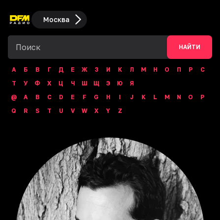
Москва
НАЙТИ
А
Б
В
Г
Д
Е
Ж
З
И
К
Л
М
Н
О
П
Р
С
Т
У
Ф
Х
Ц
Ч
Ш
Щ
Э
Ю
Я
@
A
B
C
D
E
F
G
H
I
J
K
L
M
N
O
P
Q
R
S
T
U
V
W
X
Y
Z