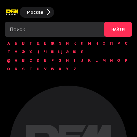
Москва
НАЙТИ
А
Б
В
Г
Д
Е
Ж
З
И
К
Л
М
Н
О
П
Р
С
Т
У
Ф
Х
Ц
Ч
Ш
Щ
Э
Ю
Я
@
A
B
C
D
E
F
G
H
I
J
K
L
M
N
O
P
Q
R
S
T
U
V
W
X
Y
Z