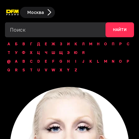
Москва
НАЙТИ
А
Б
В
Г
Д
Е
Ж
З
И
К
Л
М
Н
О
П
Р
С
Т
У
Ф
Х
Ц
Ч
Ш
Щ
Э
Ю
Я
@
A
B
C
D
E
F
G
H
I
J
K
L
M
N
O
P
Q
R
S
T
U
V
W
X
Y
Z