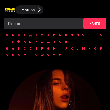
Москва
НАЙТИ
А
Б
В
Г
Д
Е
Ж
З
И
К
Л
М
Н
О
П
Р
С
Т
У
Ф
Х
Ц
Ч
Ш
Щ
Э
Ю
Я
@
A
B
C
D
E
F
G
H
I
J
K
L
M
N
O
P
Q
R
S
T
U
V
W
X
Y
Z