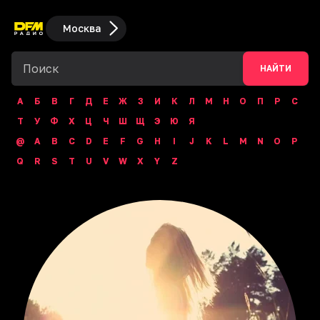
Москва
НАЙТИ
А
Б
В
Г
Д
Е
Ж
З
И
К
Л
М
Н
О
П
Р
С
Т
У
Ф
Х
Ц
Ч
Ш
Щ
Э
Ю
Я
@
A
B
C
D
E
F
G
H
I
J
K
L
M
N
O
P
Q
R
S
T
U
V
W
X
Y
Z