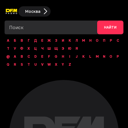
Москва
НАЙТИ
А
Б
В
Г
Д
Е
Ж
З
И
К
Л
М
Н
О
П
Р
С
Т
У
Ф
Х
Ц
Ч
Ш
Щ
Э
Ю
Я
@
A
B
C
D
E
F
G
H
I
J
K
L
M
N
O
P
Q
R
S
T
U
V
W
X
Y
Z