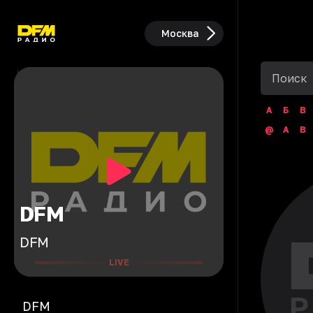
Москва
А
Б
В
@
A
B
DFM
DFM
LIVE
DFM