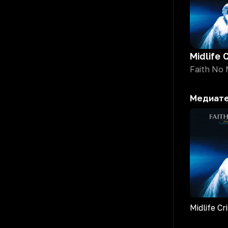
Midlife C
Faith No
Медиат
Midlife Cri