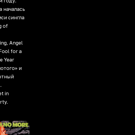
м году.
а началась
иси сингла
g of
ng, Angel
 Fool for a
he Year
лотого» и
ютный
.
t in
rty.