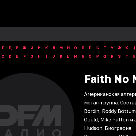
Г
Д
Е
Ж
З
И
К
Л
М
Н
О
П
Р
С
Т
У
Ф
Х
Ц
C
D
E
F
G
H
I
J
K
L
M
N
O
P
Q
R
S
T
U
Faith No 
Американская алтер
метал-группа. Состав
Bordin, Roddy Bottum,
Gould, Mike Patton и 
Hudson. Биография