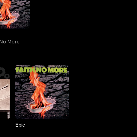
 No More
Epic