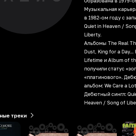
Образована в 1979-о
Mузыкальная карьер
в 1982-ом году с зап
Quiet in Heaven / Son
Liberty.
Альбомы The Real Thi
Dust, King for a Day...
Lifetime и Album of t
получили статус «зо
«платинового». Деб
альбом: We Care a Lot
Дебютный сингл: Quie
Heaven / Song of Libe
ные треки