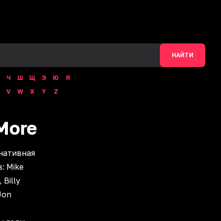
НАЙТИ
Ч
Ш
Щ
Э
Ю
Я
V
W
X
Y
Z
More
нативная
: Mike
 Billy
Jon