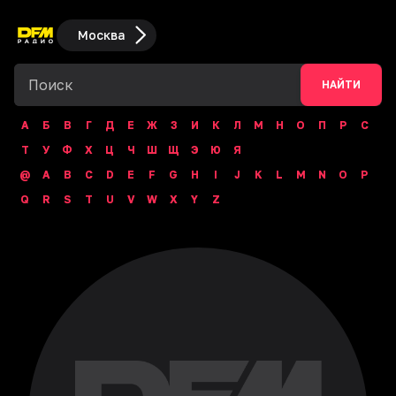
Москва
НАЙТИ
А
Б
В
Г
Д
Е
Ж
З
И
К
Л
М
Н
О
П
Р
С
Т
У
Ф
Х
Ц
Ч
Ш
Щ
Э
Ю
Я
@
A
B
C
D
E
F
G
H
I
J
K
L
M
N
O
P
Q
R
S
T
U
V
W
X
Y
Z