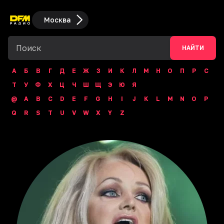
Москва
НАЙТИ
А
Б
В
Г
Д
Е
Ж
З
И
К
Л
М
Н
О
П
Р
С
Т
У
Ф
Х
Ц
Ч
Ш
Щ
Э
Ю
Я
@
A
B
C
D
E
F
G
H
I
J
K
L
M
N
O
P
Q
R
S
T
U
V
W
X
Y
Z