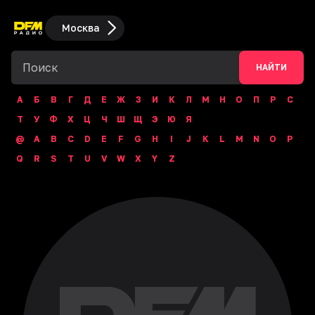
Москва
НАЙТИ
А
Б
В
Г
Д
Е
Ж
З
И
К
Л
М
Н
О
П
Р
С
Т
У
Ф
Х
Ц
Ч
Ш
Щ
Э
Ю
Я
@
A
B
C
D
E
F
G
H
I
J
K
L
M
N
O
P
Q
R
S
T
U
V
W
X
Y
Z