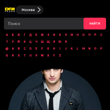
Москва
НАЙТИ
А
Б
В
Г
Д
Е
Ж
З
И
К
Л
М
Н
О
П
Р
С
Т
У
Ф
Х
Ц
Ч
Ш
Щ
Э
Ю
Я
@
A
B
C
D
E
F
G
H
I
J
K
L
M
N
O
P
Q
R
S
T
U
V
W
X
Y
Z