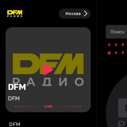
Москва
А
Б
В
@
A
B
DFM
DFM
LIVE
DFM