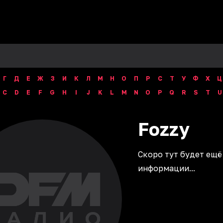
Г
Д
Е
Ж
З
И
К
Л
М
Н
О
П
Р
С
Т
У
Ф
Х
Ц
C
D
E
F
G
H
I
J
K
L
M
N
O
P
Q
R
S
T
U
Fozzy
Скоро тут будет ещё
информации...