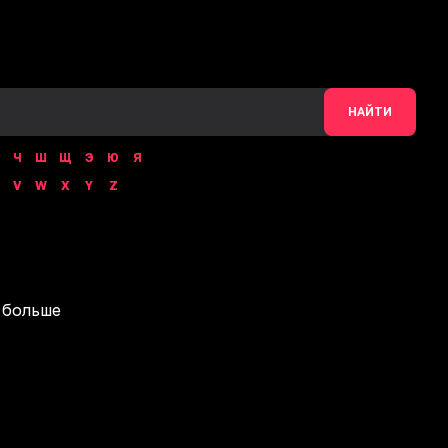
НАЙТИ
Ч
Ш
Щ
Э
Ю
Я
V
W
X
Y
Z
 больше