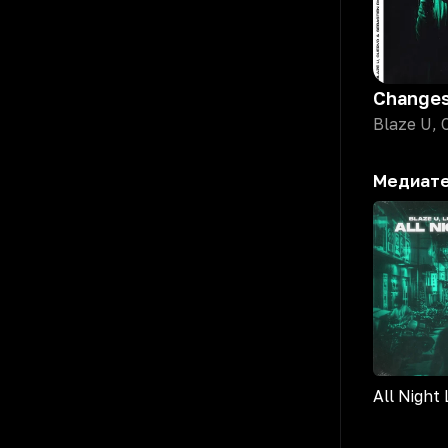
Change
Blaze U, 
Медиат
All Night