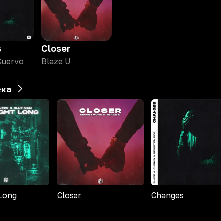
s
Closer
Cuervo
Blaze U
ека
 Long
Closer
Changes