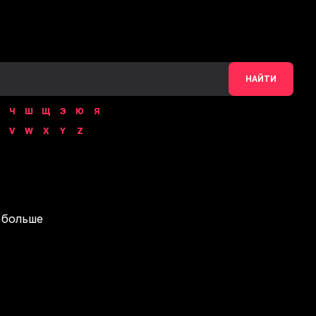
НАЙТИ
Ч
Ш
Щ
Э
Ю
Я
V
W
X
Y
Z
 больше