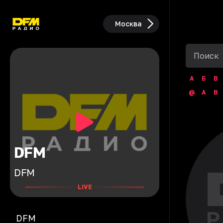
Москва
А
Б
В
@
A
B
DFM
DFM
LIVE
DFM