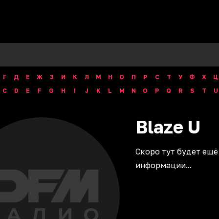
Г
Д
Е
Ж
З
И
К
Л
М
Н
О
П
Р
С
Т
У
Ф
Х
Ц
C
D
E
F
G
H
I
J
K
L
M
N
O
P
Q
R
S
T
U
Blaze
U
Скоро тут будет ещё
информации...