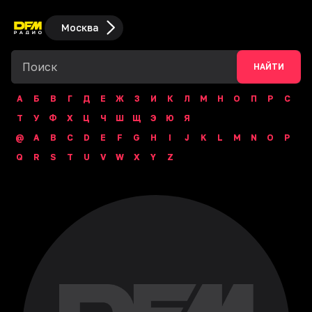
Москва
НАЙТИ
А
Б
В
Г
Д
Е
Ж
З
И
К
Л
М
Н
О
П
Р
С
Т
У
Ф
Х
Ц
Ч
Ш
Щ
Э
Ю
Я
@
A
B
C
D
E
F
G
H
I
J
K
L
M
N
O
P
Q
R
S
T
U
V
W
X
Y
Z