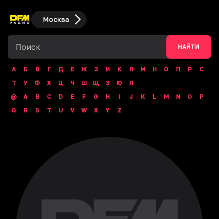
Москва
НАЙТИ
А
Б
В
Г
Д
Е
Ж
З
И
К
Л
М
Н
О
П
Р
С
Т
У
Ф
Х
Ц
Ч
Ш
Щ
Э
Ю
Я
@
A
B
C
D
E
F
G
H
I
J
K
L
M
N
O
P
Q
R
S
T
U
V
W
X
Y
Z