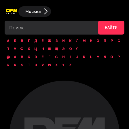
Москва
НАЙТИ
А
Б
В
Г
Д
Е
Ж
З
И
К
Л
М
Н
О
П
Р
С
Т
У
Ф
Х
Ц
Ч
Ш
Щ
Э
Ю
Я
@
A
B
C
D
E
F
G
H
I
J
K
L
M
N
O
P
Q
R
S
T
U
V
W
X
Y
Z