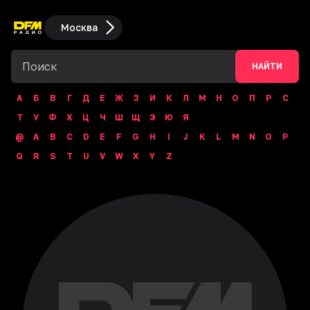
Москва
НАЙТИ
А
Б
В
Г
Д
Е
Ж
З
И
К
Л
М
Н
О
П
Р
С
Т
У
Ф
Х
Ц
Ч
Ш
Щ
Э
Ю
Я
@
A
B
C
D
E
F
G
H
I
J
K
L
M
N
O
P
Q
R
S
T
U
V
W
X
Y
Z