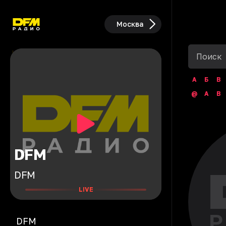
Москва
А
Б
В
@
A
B
DFM
DFM
LIVE
DFM