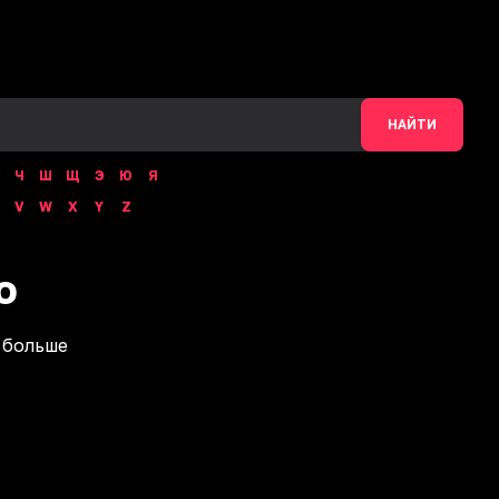
НАЙТИ
Ч
Ш
Щ
Э
Ю
Я
V
W
X
Y
Z
o
 больше